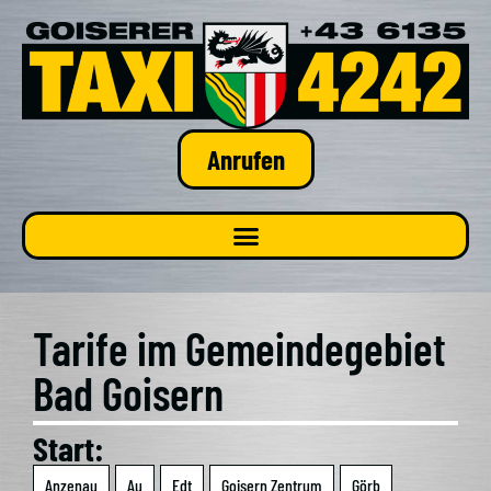
Anrufen
Tari­fe im Gemein­de­ge­biet
Bad Goi­sern
Start:
Anzen­au
Au
Edt
Goi­sern Zen­trum
Görb