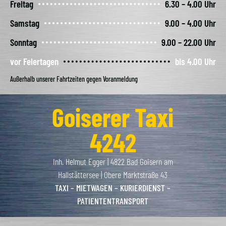
Freitag
6.30 – 4.00 Uhr
Samstag
9.00 – 4.00 Uhr
Sonntag
9.00 – 22.00 Uhr
vor Feiertagen
bis 4.00 Uhr
Außerhalb unserer Fahrtzeiten gegen Voranmeldung
Goiserer Taxi
4242
Inh. Helmut Egger | 4822 Bad Goisern am
Hallstättersee | Obere Marktstraße 43
TAXI – MIETWAGEN – KURIERDIENST –
PATIENTENTRANSPORT