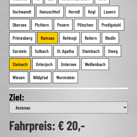
Gschwandt
Hanusch­hof
Herndl
Kogl
Lasern
Ober­see
Pich­lern
Posern
Pötschen
Pre­dig­stuhl
Pri­mes­berg
Ram­sau
Reh­kogl
Rei­tern
Riedln
Sar­stein
Sol­bach
St. Aga­tha
Stam­bach
Steeg
Stein­ach
Unter­joch
Unter­see
Wei­ßen­bach
Wie­sen
Wild­pfad
Wurm­stein
Ziel:
Fahr­preis: € 20,-