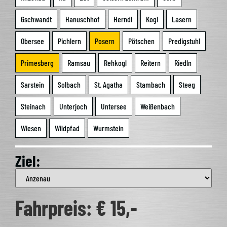
Gschwandt
Hanusch­hof
Herndl
Kogl
Lasern
Ober­see
Pich­lern
Posern
Pötschen
Pre­dig­stuhl
Pri­mes­berg
Ram­sau
Reh­kogl
Rei­tern
Riedln
Sar­stein
Sol­bach
St. Aga­tha
Stam­bach
Steeg
Stein­ach
Unter­joch
Unter­see
Wei­ßen­bach
Wie­sen
Wild­pfad
Wurm­stein
Ziel:
Fahr­preis: € 15,-