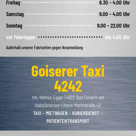
Freitag
6.30 – 4.00 Uhr
Samstag
9.00 – 4.00 Uhr
Sonntag
9.00 – 22.00 Uhr
vor Feiertagen
bis 4.00 Uhr
Außerhalb unserer Fahrtzeiten gegen Voranmeldung
Goiserer Taxi
4242
Inh. Helmut Egger | 4822 Bad Goisern am
Hallstättersee | Obere Marktstraße 43
TAXI – MIETWAGEN – KURIERDIENST –
PATIENTENTRANSPORT