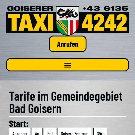
Anrufen
Tari­fe im Gemein­de­ge­biet
Bad Goi­sern
Start:
Anzen­au
Au
Edt
Goi­sern Zen­trum
Görb