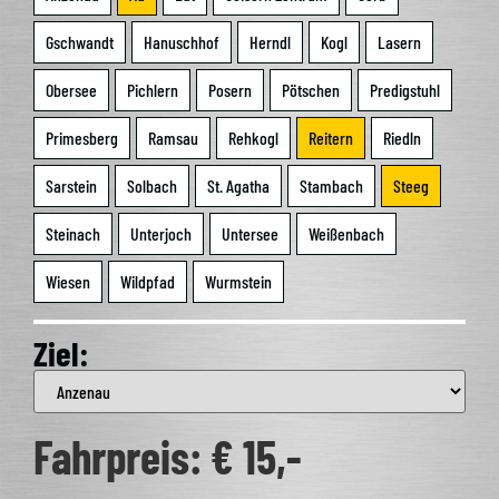
Gschwandt
Hanusch­hof
Herndl
Kogl
Lasern
Ober­see
Pich­lern
Posern
Pötschen
Pre­dig­stuhl
Pri­mes­berg
Ram­sau
Reh­kogl
Rei­tern
Riedln
Sar­stein
Sol­bach
St. Aga­tha
Stam­bach
Steeg
Stein­ach
Unter­joch
Unter­see
Wei­ßen­bach
Wie­sen
Wild­pfad
Wurm­stein
Ziel:
Fahr­preis: € 15,-