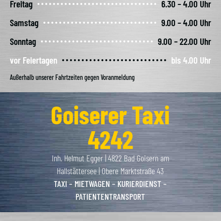
Freitag
6.30 – 4.00 Uhr
Samstag
9.00 – 4.00 Uhr
Sonntag
9.00 – 22.00 Uhr
vor Feiertagen
bis 4.00 Uhr
Außerhalb unserer Fahrtzeiten gegen Voranmeldung
Goiserer Taxi
4242
Inh. Helmut Egger | 4822 Bad Goisern am
Hallstättersee | Obere Marktstraße 43
TAXI – MIETWAGEN – KURIERDIENST –
PATIENTENTRANSPORT