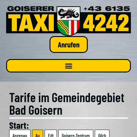
Anrufen
Tari­fe im Gemein­de­ge­biet
Bad Goi­sern
Start:
Anzen­au
Au
Edt
Goi­sern Zen­trum
Görb